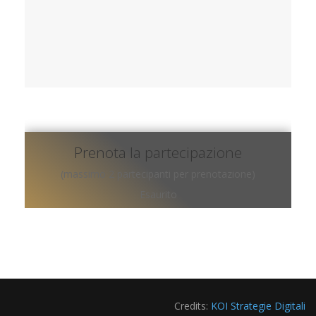
Prenota la partecipazione
(massimo 2 partecipanti per prenotazione)
Esaurito
Credits:
KOI Strategie Digitali